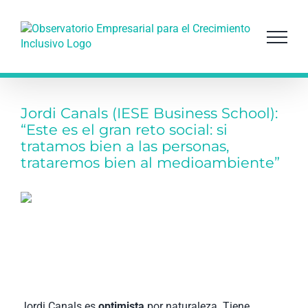
Saltar
al
contenido
Jordi Canals (IESE Business School):
“Este es el gran reto social: si
tratamos bien a las personas,
trataremos bien al medioambiente”
Jordi Canals es
optimista
por naturaleza. Tiene