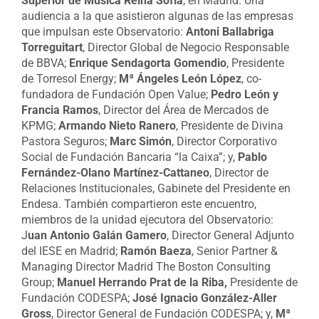
Superior de Música Reina Sofía
, en Madrid. Una
audiencia a la que asistieron algunas de las empresas
que impulsan este Observatorio:
Antoni Ballabriga
Torreguitart
, Director Global de Negocio Responsable
de BBVA;
Enrique Sendagorta Gomendio
, Presidente
de Torresol Energy;
Mª Ángeles León López
, co-
fundadora de Fundación Open Value;
Pedro León y
Francia Ramos
, Director del Área de Mercados de
KPMG;
Armando Nieto Ranero
, Presidente de Divina
Pastora Seguros;
Marc Simón
, Director Corporativo
Social de Fundación Bancaria “la Caixa”; y,
Pablo
Fernández-Olano Martínez-Cattaneo
, Director de
Relaciones Institucionales, Gabinete del Presidente en
Endesa. También compartieron este encuentro,
miembros de la unidad ejecutora del Observatorio:
J
uan Antonio Galán Gamero
, Director General Adjunto
del IESE en Madrid;
Ramón Baeza
, Senior Partner &
Managing Director Madrid The Boston Consulting
Group;
Manuel Herrando Prat de la Riba,
Presidente de
Fundación CODESPA;
José Ignacio González-Aller
Gross
, Director General de Fundación CODESPA; y,
Mª