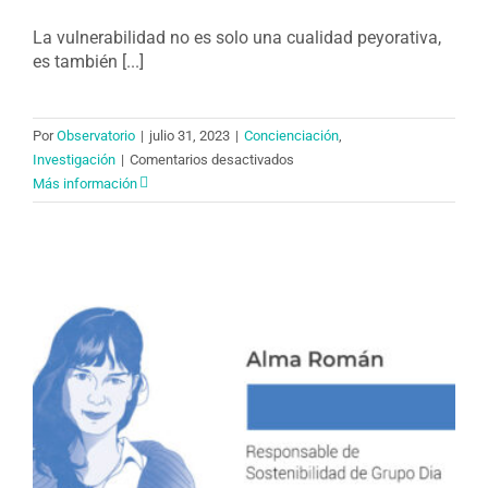
La vulnerabilidad no es solo una cualidad peyorativa,
es también [...]
Por
Observatorio
|
julio 31, 2023
|
Concienciación
,
en
Investigación
|
Comentarios desactivados
Glosario
Más información
sobre
«vulnerabilidad»