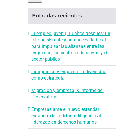
Entradas recientes
El empleo juvenil, 10 años después: un
reto persistente y una necesidad real
para impulsar las alianzas entre las
empresas, los centros educativos y el
sector público
Inmigración y empresa: la diversidad
como estrategia
Migración y empresa, X Informe del
Observatorio
Empresas ante el nuevo estándar
europeo: de la debida diligencia al
liderazgo en derechos humanos