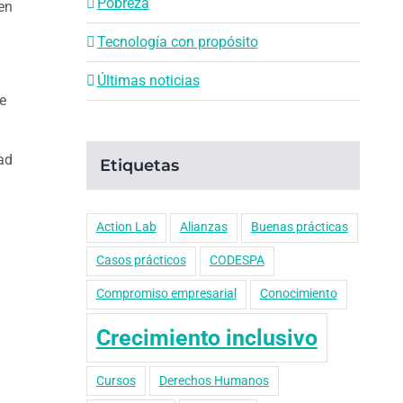
Pobreza
en
Tecnología con propósito
Últimas noticias
e
ad
Etiquetas
Action Lab
Alianzas
Buenas prácticas
Casos prácticos
CODESPA
Compromiso empresarial
Conocimiento
Crecimiento inclusivo
Cursos
Derechos Humanos