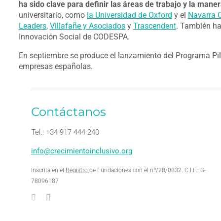
ha sido clave para definir las áreas de trabajo y la mane
universitario, como
la Universidad de Oxford
y el
Navarra C
Leaders
,
Villafañe y Asociados
y
Trascendent
. También ha
Innovación Social de CODESPA.
En septiembre se produce el lanzamiento del Programa Pilot
empresas españolas.
Contáctanos
Tel.: +34 917 444 240
info@crecimientoinclusivo.org
Inscrita en el
Registro
de Fundaciones con el nº/28/0832. C.I.F.: G-
78096187