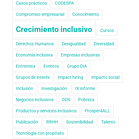
Casos prácticos
CODESPA
Compromiso empresarial
Conocimiento
Crecimiento inclusivo
Cursos
Derechos Humanos
Desigualdad
Diversidad
Economía inclusiva
Empresas inclusivas
Entrevista
Eventos
Grupo DIA
Grupos de interés
Impact hiring
Impacto social
Inclusión
Investigación
IX informe
Negocios inclusivos
ODS
Pobreza
Productos y servicios inclusivos
Prosper4ALL
Publicación
RRHH
Sostenibilidad
Talento
Tecnología con propósito