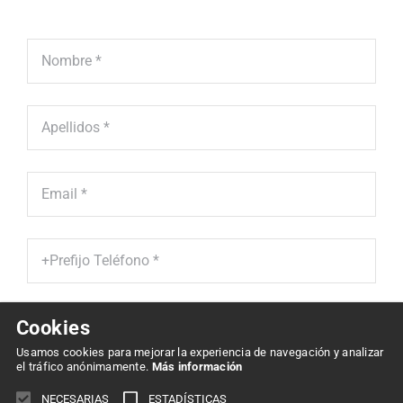
Cookies
He leído y acepto la '
Política de Protección de Datos' *
Usamos cookies para mejorar la experiencia de navegación y analizar
el tráfico anónimamente.
Más información
Enviar
NECESARIAS
ESTADÍSTICAS