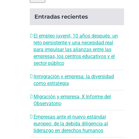
Entradas recientes
El empleo juvenil, 10 años después: un
reto persistente y una necesidad real
para impulsar las alianzas entre las
empresas, los centros educativos y el
sector público
Inmigración y empresa: la diversidad
como estrategia
Migración y empresa, X Informe del
Observatorio
Empresas ante el nuevo estándar
europeo: de la debida diligencia al
liderazgo en derechos humanos