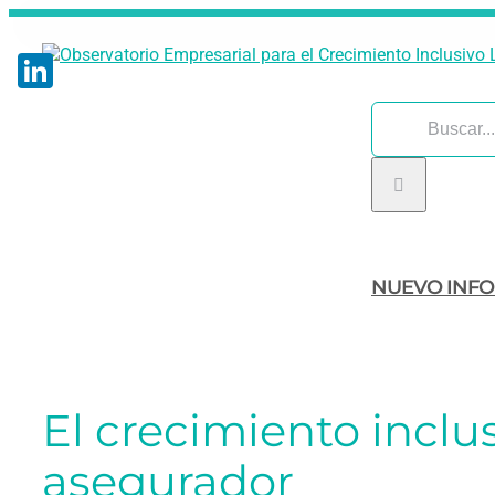
Saltar
al
contenido
LinkedIn
Buscar:
NUEVO INF
El crecimiento inclus
asegurador