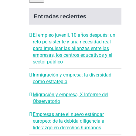
Entradas recientes
El empleo juvenil, 10 años después: un
reto persistente y una necesidad real
para impulsar las alianzas entre las
empresas, los centros educativos y el
sector público
Inmigración y empresa: la diversidad
como estrategia
Migración y empresa, X Informe del
Observatorio
Empresas ante el nuevo estándar
europeo: de la debida diligencia al
liderazgo en derechos humanos