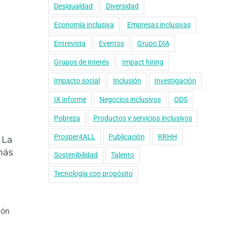
Desigualdad
Diversidad
Economía inclusiva
Empresas inclusivas
Entrevista
Eventos
Grupo DIA
Grupos de interés
Impact hiring
Impacto social
Inclusión
Investigación
IX informe
Negocios inclusivos
ODS
Pobreza
Productos y servicios inclusivos
Prosper4ALL
Publicación
RRHH
 La
más
Sostenibilidad
Talento
Tecnología con propósito
ión