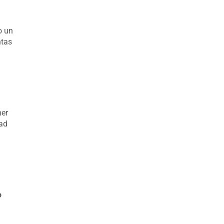
o un
ntas
ner
dad
o