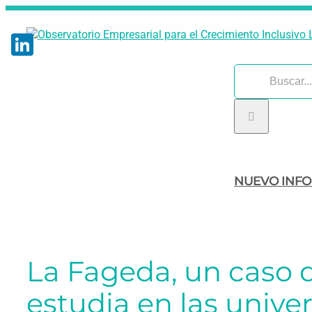
Saltar
al
contenido
LinkedIn
Buscar:
NUEVO INF
La Fageda, un caso d
estudia en las unive