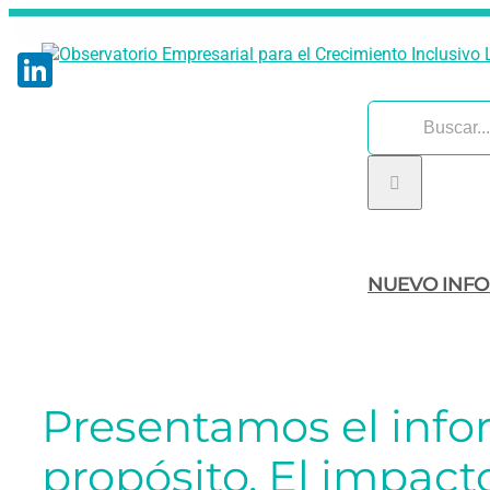
Saltar
al
contenido
LinkedIn
Buscar:
NUEVO INF
Presentamos el info
propósito. El impact