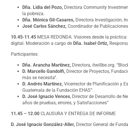
Dña. Lidia del Pozo,
Directora Community Investment
la pobreza.
Dña. Mónica Gil-Casares,
Directora Investigación, 
José Carlos Sánchez,
Coordinador de Publicaciones,
10.45-11.45
MESA REDONDA. Visiones desde la práctica: E
digital. Moderación a cargo de
Dña. Isabel Ortiz,
Responsa
Participantes:
Dña. Arancha Martínez,
Directora, itwillbe.org. “Blo
D. Marcello Gandolfi,
Director de Proyectos, Fundac
más se necesita”.
D. Andrés Martínez,
Vicerrector de Planificación y 
Guatemala de la Fundación EHAS”.
D. José Ignacio Vences
, Director de Desarrollo de 
años de pruebas, errores, y Satisfacciones”
11.45 – 12.00
CLAUSURA Y ENTREGA DE INFORME
D. José Ignacio González-Aller,
Director General de Fun