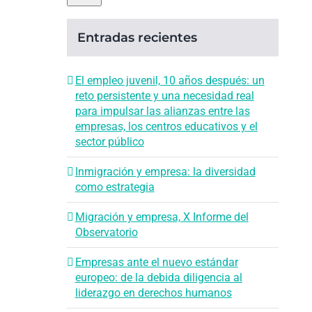
Entradas recientes
El empleo juvenil, 10 años después: un
reto persistente y una necesidad real
para impulsar las alianzas entre las
empresas, los centros educativos y el
sector público
Inmigración y empresa: la diversidad
como estrategia
Migración y empresa, X Informe del
Observatorio
Empresas ante el nuevo estándar
europeo: de la debida diligencia al
liderazgo en derechos humanos