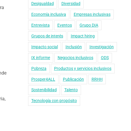
Desigualdad
Diversidad
ra
Economía inclusiva
Empresas inclusivas
Entrevista
Eventos
Grupo DIA
Grupos de interés
Impact hiring
Impacto social
Inclusión
Investigación
IX informe
Negocios inclusivos
ODS
Pobreza
Productos y servicios inclusivos
nde
Prosper4ALL
Publicación
RRHH
Sostenibilidad
Talento
ia,
Tecnología con propósito