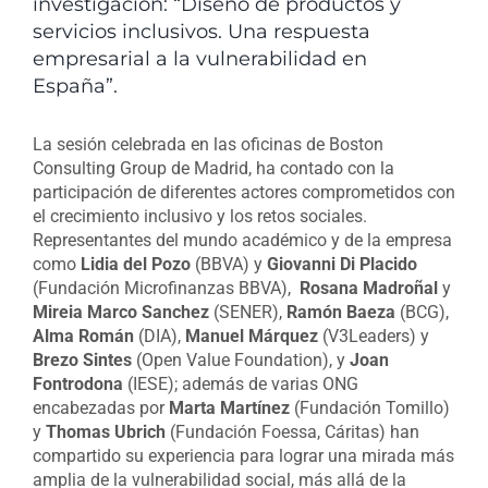
investigación: “Diseño de productos y
servicios inclusivos. Una respuesta
empresarial a la vulnerabilidad en
España”.
La sesión celebrada en las oficinas de Boston
Consulting Group de Madrid, ha contado con la
participación de diferentes actores comprometidos con
el crecimiento inclusivo y los retos sociales.
Representantes del mundo académico y de la empresa
como
Lidia del Pozo
(BBVA) y
Giovanni Di Placido
(Fundación Microfinanzas BBVA),
Rosana Madroñal
y
Mireia Marco Sanchez
(SENER),
Ramón Baeza
(BCG),
Alma Román
(DIA),
Manuel Márquez
(V3Leaders) y
Brezo Sintes
(Open Value Foundation), y
Joan
Fontrodona
(IESE); además de varias ONG
encabezadas por
Marta Martínez
(Fundación Tomillo)
y
Thomas Ubrich
(Fundación Foessa, Cáritas) han
compartido su experiencia para lograr una mirada más
amplia de la vulnerabilidad social, más allá de la